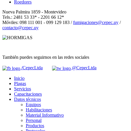
Roedores
Nueva Palmira 1859 - Montevideo
Tels.: 2481 53 33* - 2201 66 12*
Móviles: 098 111 001 - 099 129 183 /
fumigaciones@cepec.uy
/
contacto@cepec.uy
También puedes seguirnos en las redes sociales
/CepecLtda
@CepecLtda
Inicio
Plagas
Servicios
Capacitaciones
Datos técnicos
Equipos
Habilitaciones
Material Informativo
Personal
Productos
Protocolos