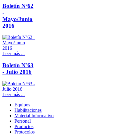
Boletín Nº62
-
Mayo/Junio
2016
Leer más ...
Boletín Nº63
- Julio 2016
Leer más ...
Equipos
Habilitaciones
Material Informativo
Personal
Productos
Protocolos