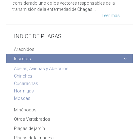
considerado uno de los vectores responsables de la
transmisión de la enfermedad de Chagas.…
Leer más ...
INDICE DE PLAGAS
Arácnidos
Insectos
Abejas, Avispas y Abejorros
Chinches
Cucarachas
Hormigas
Moscas
Miriápodos
Otros Vertebrados
Plagas de jardín
Plagas de la madera