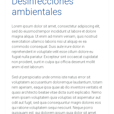
Desinfecciones
ambientales
Lorem ipsum dolor sit amet, consectetur adipiscing elit,
sed do eiusmod tempor incididunt ut labore et dolore
magna aliqua. Ut enim ad minim veniam, quis nostrud
exercitation ullamco laboris nisi ut aliquip ex ea
commodo consequat. Duis aute irure dolor in
reprehenderit in voluptate velit esse cillum dolore eu
fugiat nulla pariatur. Excepteur sint occaecat cupidatat
non proident, sunt in culpa qui officia deserunt mollit
anim id est laborum.
Sed ut perspiciatis unde omnis iste natus error sit
voluptatem accusantium doloremque laudantium, totam
rem aperiam, eaque ipsa quae ab illo inventore veritatis et
quasi architecto beatae vitae dicta sunt explicabo. Nemo
enim ipsam voluptatem quia voluptas sit aspernatur aut
odit aut fugit, sed quia consequuntur magni dolores eos
qui ratione voluptatem sequi nesciunt. Neque porro
quisquam est, qui dolorem ipsum quia dolor sit amet,